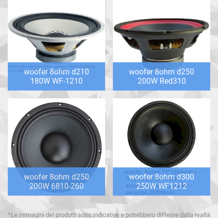
woofer 8ohm d210
woofer 8ohm d250
180W WF-1210
200W Red310
woofer 8ohm d250
woofer 8ohm d300
200W 6810-260
250W WF1212
*Le immagini dei prodotti sono indicative e potrebbero differire dalla realtà