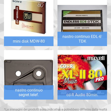
nastro continuo EDL-6'
mini disk MDW-80
TDK
nastro continuo
segret.telef.
cd-R Audio 80min.
*Le immagini dei prodotti sono indicative e potrebbero differire dalla realtà