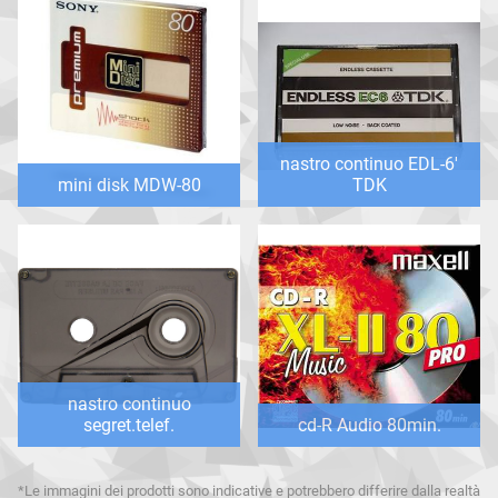
nastro continuo EDL-6'
mini disk MDW-80
TDK
nastro continuo
segret.telef.
cd-R Audio 80min.
*Le immagini dei prodotti sono indicative e potrebbero differire dalla realtà