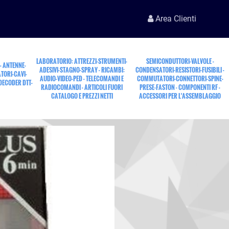
Area Clienti
LABORATORIO: ATTREZZI-STRUMENTI-
SEMICONDUTTORI-VALVOLE -
 - ANTENNE-
ADESIVI-STAGNO-SPRAY - RICAMBI:
CONDENSATORI-RESISTORI-FUSIBILI -
TORI-CAVI-
AUDIO-VIDEO-PED - TELECOMANDI E
COMMUTATORI-CONNETTORI-SPINE-
 DECODER DTT-
RADIOCOMANDI - ARTICOLI FUORI
PRESE-FASTON - COMPONENTI RF -
CATALOGO E PREZZI NETTI
ACCESSORI PER L'ASSEMBLAGGIO