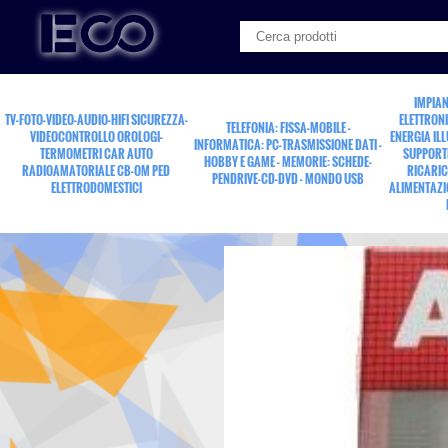
IMPIAN
TV-FOTO-VIDEO-AUDIO-HIFI SICUREZZA-
ELETTRONI
TELEFONIA: FISSA-MOBILE -
VIDEOCONTROLLO OROLOGI-
ENERGIA IL
INFORMATICA: PC-TRASMISSIONE DATI -
TERMOMETRI CAR AUTO
SUPPORTI
HOBBY E GAME - MEMORIE: SCHEDE-
RADIOAMATORIALE CB-OM PED
RICARIC
PENDRIVE-CD-DVD - MONDO USB
ELETTRODOMESTICI
ALIMENTAZI
nastro compact AUDIO 