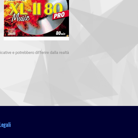
cative e potrebbero differire dalla realtà
Legali