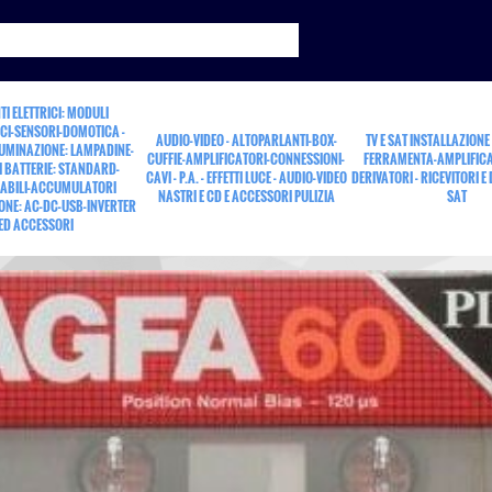
TI ELETTRICI: MODULI
CI-SENSORI-DOMOTICA -
AUDIO-VIDEO - ALTOPARLANTI-BOX-
TV E SAT INSTALLAZIONE
LUMINAZIONE: LAMPADINE-
CUFFIE-AMPLIFICATORI-CONNESSIONI-
FERRAMENTA-AMPLIFICA
 BATTERIE: STANDARD-
CAVI - P.A. - EFFETTI LUCE - AUDIO-VIDEO
DERIVATORI - RICEVITORI E
ABILI-ACCUMULATORI
NASTRI E CD E ACCESSORI PULIZIA
SAT
ONE: AC-DC-USB-INVERTER
60
ED ACCESSORI