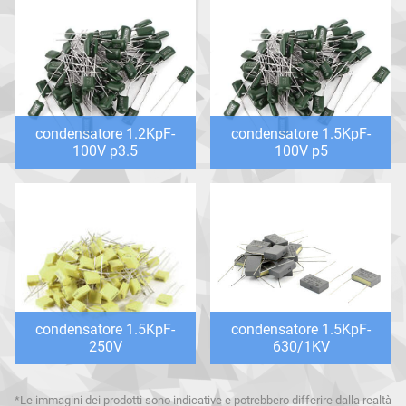
condensatore 1.2KpF-
condensatore 1.5KpF-
100V p3.5
100V p5
condensatore 1.5KpF-
condensatore 1.5KpF-
250V
630/1KV
*Le immagini dei prodotti sono indicative e potrebbero differire dalla realtà