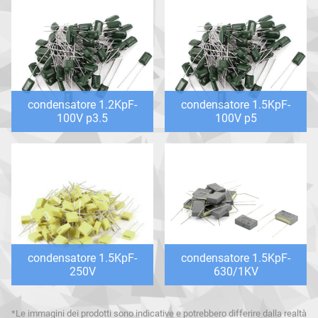
condensatore 1.2KpF-
condensatore 1.5KpF-
100V p3.5
100V p5
condensatore 1.5KpF-
condensatore 1.5KpF-
250V
630/1KV
*Le immagini dei prodotti sono indicative e potrebbero differire dalla realtà