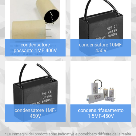
condensatore
condensatore 10MF-
passante 1MF-400V
450V
condensatore 1MF-
condens.rifasamento
450V
1.5MF-450V
*Le immagini dei prodotti sono indicative e potrebbero differire dalla realtà