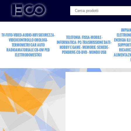
IMPIAN
TV-FOTO-VIDEO-AUDIO-HIFI SICUREZZA-
ELETTRONI
TELEFONIA: FISSA-MOBILE -
VIDEOCONTROLLO OROLOGI-
ENERGIA IL
INFORMATICA: PC-TRASMISSIONE DATI -
TERMOMETRI CAR AUTO
SUPPORTI
HOBBY E GAME - MEMORIE: SCHEDE-
RADIOAMATORIALE CB-OM PED
RICARIC
PENDRIVE-CD-DVD - MONDO USB
ELETTRODOMESTICI
ALIMENTAZI
condens.rifasamento 