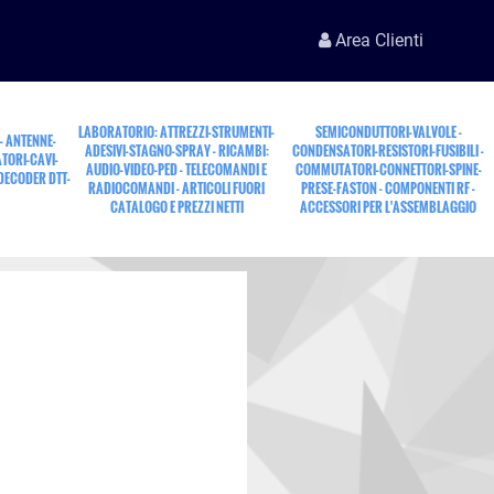
Area Clienti
LABORATORIO: ATTREZZI-STRUMENTI-
SEMICONDUTTORI-VALVOLE -
 - ANTENNE-
ADESIVI-STAGNO-SPRAY - RICAMBI:
CONDENSATORI-RESISTORI-FUSIBILI -
TORI-CAVI-
AUDIO-VIDEO-PED - TELECOMANDI E
COMMUTATORI-CONNETTORI-SPINE-
 DECODER DTT-
RADIOCOMANDI - ARTICOLI FUORI
PRESE-FASTON - COMPONENTI RF -
CATALOGO E PREZZI NETTI
ACCESSORI PER L'ASSEMBLAGGIO