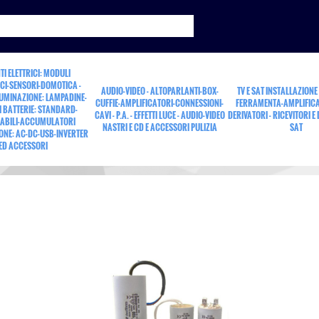
TI ELETTRICI: MODULI
CI-SENSORI-DOMOTICA -
AUDIO-VIDEO - ALTOPARLANTI-BOX-
TV E SAT INSTALLAZIONE
LUMINAZIONE: LAMPADINE-
CUFFIE-AMPLIFICATORI-CONNESSIONI-
FERRAMENTA-AMPLIFICA
 BATTERIE: STANDARD-
CAVI - P.A. - EFFETTI LUCE - AUDIO-VIDEO
DERIVATORI - RICEVITORI E
ABILI-ACCUMULATORI
NASTRI E CD E ACCESSORI PULIZIA
SAT
ONE: AC-DC-USB-INVERTER
25MF-450V
ED ACCESSORI