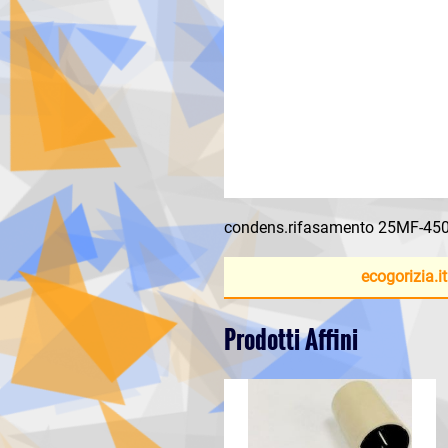
condens.rifasamento 25MF-45
ecogorizia.it
Prodotti Affini