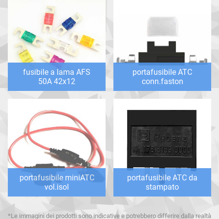
fusibile a lama AFS
portafusibile ATC
50A 42x12
conn.faston
portafusibile miniATC
portafusibile ATC da
vol.isol
stampato
*Le immagini dei prodotti sono indicative e potrebbero differire dalla realtà