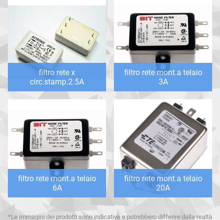
filtro rete x
filtro rete mont.a telaio
circ.stamp.2.5A
3A
filtro rete mont.a telaio
filtro rete mont.a telaio
6A
20A
*Le immagini dei prodotti sono indicative e potrebbero differire dalla realtà