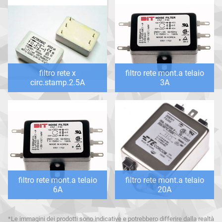
filtro rete x
filtro rete mont.a telaio
circ.stamp.2.5A
3A
filtro rete mont.a telaio
filtro rete mont.a telaio
6A
20A
*Le immagini dei prodotti sono indicative e potrebbero differire dalla realtà