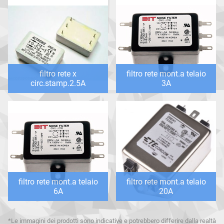
filtro rete x
filtro rete mont.a telaio
circ.stamp.2.5A
3A
filtro rete mont.a telaio
filtro rete mont.a telaio
6A
20A
*Le immagini dei prodotti sono indicative e potrebbero differire dalla realtà