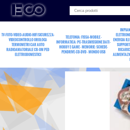
IMPIAN
TV-FOTO-VIDEO-AUDIO-HIFI SICUREZZA-
ELETTRONI
TELEFONIA: FISSA-MOBILE -
VIDEOCONTROLLO OROLOGI-
ENERGIA IL
INFORMATICA: PC-TRASMISSIONE DATI -
TERMOMETRI CAR AUTO
SUPPORTI
HOBBY E GAME - MEMORIE: SCHEDE-
RADIOAMATORIALE CB-OM PED
RICARIC
PENDRIVE-CD-DVD - MONDO USB
ELETTRODOMESTICI
ALIMENTAZI
presa c.st.50p.SCSI A