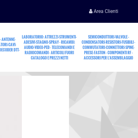
Area Clienti
LABORATORIO: ATTREZZI-STRUMENTI-
SEMICONDUTTORI-VALVOLE -
 - ANTENNE-
ADESIVI-STAGNO-SPRAY - RICAMBI:
CONDENSATORI-RESISTORI-FUSIBILI -
TORI-CAVI-
AUDIO-VIDEO-PED - TELECOMANDI E
COMMUTATORI-CONNETTORI-SPINE-
 DECODER DTT-
RADIOCOMANDI - ARTICOLI FUORI
PRESE-FASTON - COMPONENTI RF -
CATALOGO E PREZZI NETTI
ACCESSORI PER L'ASSEMBLAGGIO