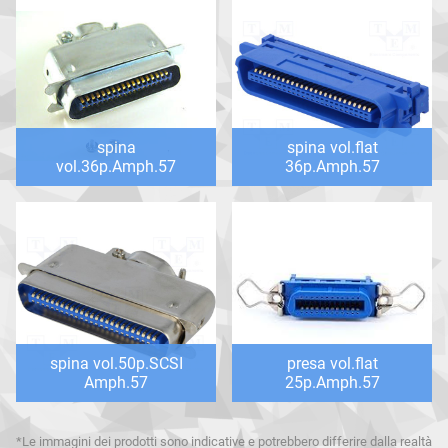
spina
spina vol.flat
vol.36p.Amph.57
36p.Amph.57
spina vol.50p.SCSI
presa vol.flat
Amph.57
25p.Amph.57
*Le immagini dei prodotti sono indicative e potrebbero differire dalla realtà