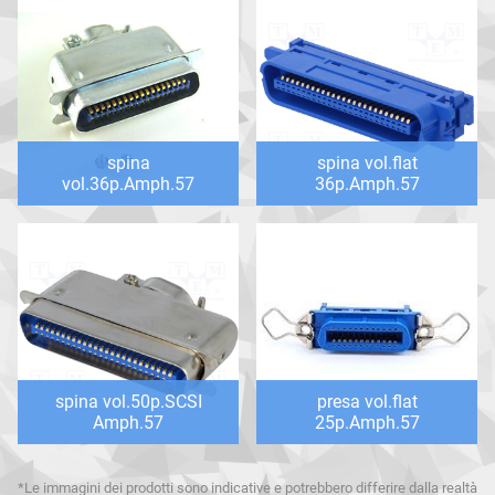
spina
spina vol.flat
vol.36p.Amph.57
36p.Amph.57
spina vol.50p.SCSI
presa vol.flat
Amph.57
25p.Amph.57
*Le immagini dei prodotti sono indicative e potrebbero differire dalla realtà