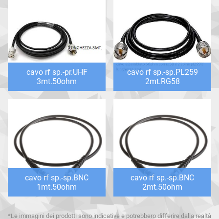
cavo rf sp.-pr.UHF
cavo rf sp.-sp.PL259
3mt.50ohm
2mt.RG58
cavo rf sp.-sp.BNC
cavo rf sp.-sp.BNC
1mt.50ohm
2mt.50ohm
*Le immagini dei prodotti sono indicative e potrebbero differire dalla realtà