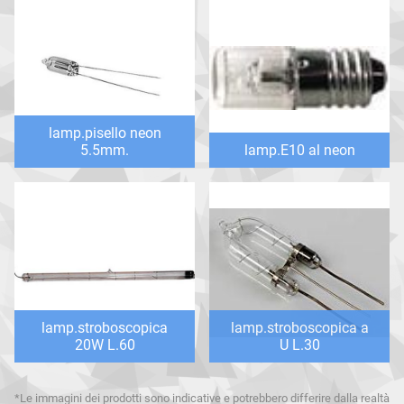
lamp.pisello neon
5.5mm.
lamp.E10 al neon
lamp.stroboscopica
lamp.stroboscopica a
20W L.60
U L.30
*Le immagini dei prodotti sono indicative e potrebbero differire dalla realtà