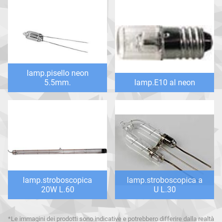
lamp.pisello neon
5.5mm.
lamp.E10 al neon
lamp.stroboscopica
lamp.stroboscopica a
20W L.60
U L.30
*Le immagini dei prodotti sono indicative e potrebbero differire dalla realtà