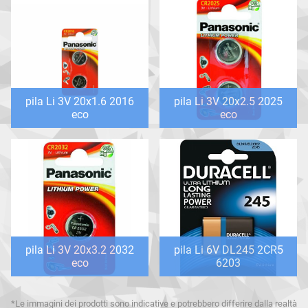
pila Li 3V 20x1.6 2016
pila Li 3V 20x2.5 2025
eco
eco
pila Li 3V 20x3.2 2032
pila Li 6V DL245 2CR5
eco
6203
*Le immagini dei prodotti sono indicative e potrebbero differire dalla realtà