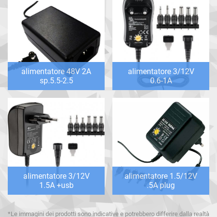
alimentatore 48V 2A
alimentatore 3/12V
sp.5.5-2.5
0.6-1A
alimentatore 3/12V
alimentatore 1.5/12V
1.5A +usb
.5A plug
*Le immagini dei prodotti sono indicative e potrebbero differire dalla realtà