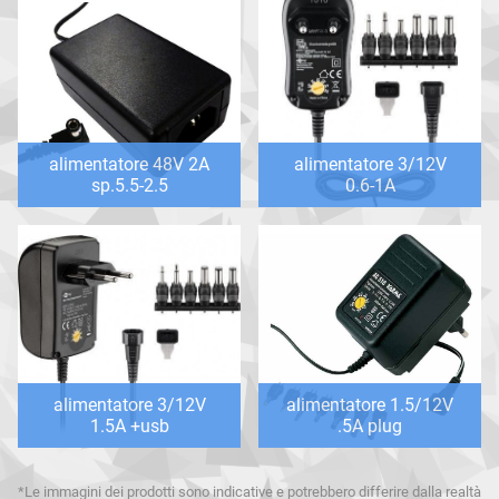
alimentatore 48V 2A
alimentatore 3/12V
sp.5.5-2.5
0.6-1A
alimentatore 3/12V
alimentatore 1.5/12V
1.5A +usb
.5A plug
*Le immagini dei prodotti sono indicative e potrebbero differire dalla realtà