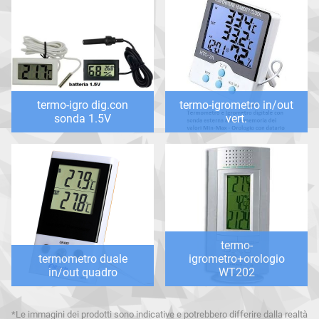
termo-igro dig.con
termo-igrometro in/out
sonda 1.5V
vert.
termo-
termometro duale
igrometro+orologio
in/out quadro
WT202
*Le immagini dei prodotti sono indicative e potrebbero differire dalla realtà