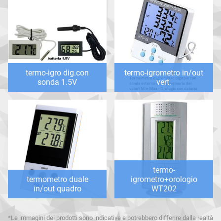
termo-igro dig.con
termo-igrometro in/out
sonda 1.5V
vert.
termo-
termometro duale
igrometro+orologio
in/out quadro
WT202
*Le immagini dei prodotti sono indicative e potrebbero differire dalla realtà