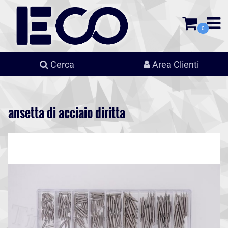
0
Cerca
Area Clienti
ansetta di acciaio diritta