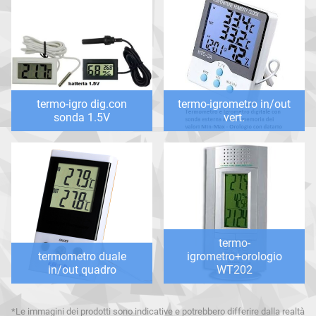
termo-igro dig.con
termo-igrometro in/out
sonda 1.5V
vert.
termo-
termometro duale
igrometro+orologio
in/out quadro
WT202
*Le immagini dei prodotti sono indicative e potrebbero differire dalla realtà