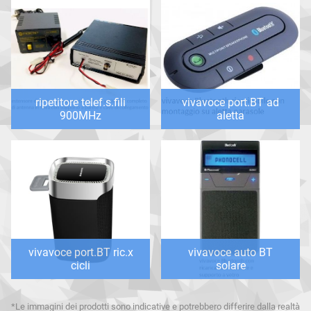
ripetitore telef.s.fili
vivavoce port.BT ad
900MHz
aletta
vivavoce port.BT ric.x
vivavoce auto BT
cicli
solare
*Le immagini dei prodotti sono indicative e potrebbero differire dalla realtà