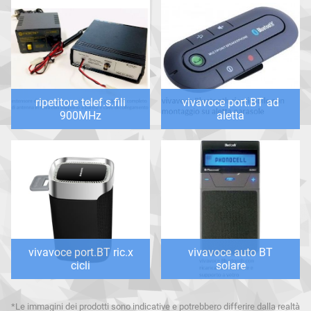
ripetitore telef.s.fili
vivavoce port.BT ad
900MHz
aletta
vivavoce port.BT ric.x
vivavoce auto BT
cicli
solare
*Le immagini dei prodotti sono indicative e potrebbero differire dalla realtà