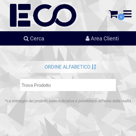
0
Cerca
Area Clienti
ORDINE ALFABETICO
*Le immagini dei prodotti sono indicative e potrebbero differire dalla realtà