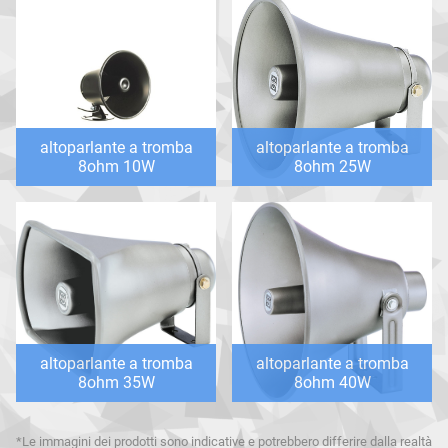
altoparlante a tromba
altoparlante a tromba
8ohm 10W
8ohm 25W
altoparlante a tromba
altoparlante a tromba
8ohm 35W
8ohm 40W
*Le immagini dei prodotti sono indicative e potrebbero differire dalla realtà