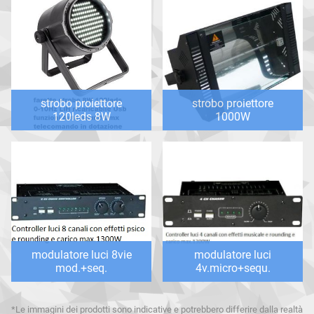
strobo proiettore
strobo proiettore
120leds 8W
1000W
modulatore luci 8vie
modulatore luci
mod.+seq.
4v.micro+sequ.
*Le immagini dei prodotti sono indicative e potrebbero differire dalla realtà