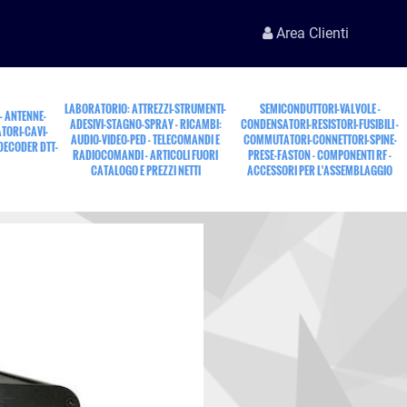
Area Clienti
LABORATORIO: ATTREZZI-STRUMENTI-
SEMICONDUTTORI-VALVOLE -
 - ANTENNE-
ADESIVI-STAGNO-SPRAY - RICAMBI:
CONDENSATORI-RESISTORI-FUSIBILI -
TORI-CAVI-
AUDIO-VIDEO-PED - TELECOMANDI E
COMMUTATORI-CONNETTORI-SPINE-
 DECODER DTT-
RADIOCOMANDI - ARTICOLI FUORI
PRESE-FASTON - COMPONENTI RF -
CATALOGO E PREZZI NETTI
ACCESSORI PER L'ASSEMBLAGGIO