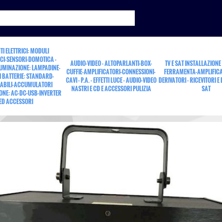
TI ELETTRICI: MODULI
CI-SENSORI-DOMOTICA -
AUDIO-VIDEO - ALTOPARLANTI-BOX-
TV E SAT INSTALLAZIONE
LUMINAZIONE: LAMPADINE-
CUFFIE-AMPLIFICATORI-CONNESSIONI-
FERRAMENTA-AMPLIFICA
 BATTERIE: STANDARD-
CAVI - P.A. - EFFETTI LUCE - AUDIO-VIDEO
DERIVATORI - RICEVITORI E
ABILI-ACCUMULATORI
NASTRI E CD E ACCESSORI PULIZIA
SAT
ONE: AC-DC-USB-INVERTER
ED ACCESSORI