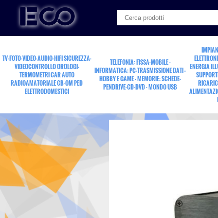
IMPIAN
TV-FOTO-VIDEO-AUDIO-HIFI SICUREZZA-
ELETTRONI
TELEFONIA: FISSA-MOBILE -
VIDEOCONTROLLO OROLOGI-
ENERGIA IL
INFORMATICA: PC-TRASMISSIONE DATI -
TERMOMETRI CAR AUTO
SUPPORTI
HOBBY E GAME - MEMORIE: SCHEDE-
RADIOAMATORIALE CB-OM PED
RICARIC
PENDRIVE-CD-DVD - MONDO USB
ELETTRODOMESTICI
ALIMENTAZI
laser tunnel red 20mW