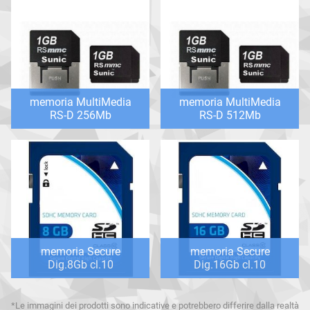
memoria MultiMedia
memoria MultiMedia
RS-D 256Mb
RS-D 512Mb
memoria Secure
memoria Secure
Dig.8Gb cl.10
Dig.16Gb cl.10
*Le immagini dei prodotti sono indicative e potrebbero differire dalla realtà