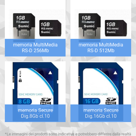
memoria MultiMedia
memoria MultiMedia
RS-D 256Mb
RS-D 512Mb
memoria Secure
memoria Secure
Dig.8Gb cl.10
Dig.16Gb cl.10
*Le immagini dei prodotti sono indicative e potrebbero differire dalla realtà