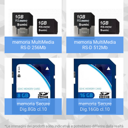
memoria MultiMedia
memoria MultiMedia
RS-D 256Mb
RS-D 512Mb
memoria Secure
memoria Secure
Dig.8Gb cl.10
Dig.16Gb cl.10
*Le immagini dei prodotti sono indicative e potrebbero differire dalla realtà