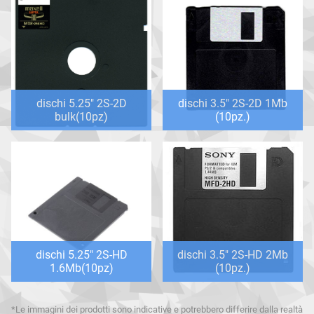
dischi 5.25" 2S-2D
dischi 3.5" 2S-2D 1Mb
bulk(10pz)
(10pz.)
dischi 5.25" 2S-HD
dischi 3.5" 2S-HD 2Mb
1.6Mb(10pz)
(10pz.)
*Le immagini dei prodotti sono indicative e potrebbero differire dalla realtà