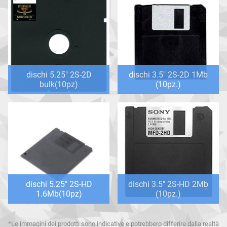
dischi 5.25" 2S-2D
dischi 3.5" 2S-2D 1Mb
bulk(10pz)
(10pz.)
dischi 5.25" 2S-HD
dischi 3.5" 2S-HD 2Mb
1.6Mb(10pz)
(10pz.)
*Le immagini dei prodotti sono indicative e potrebbero differire dalla realtà