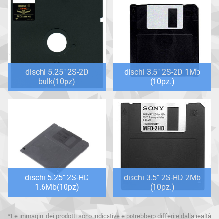
dischi 5.25" 2S-2D
dischi 3.5" 2S-2D 1Mb
bulk(10pz)
(10pz.)
dischi 5.25" 2S-HD
dischi 3.5" 2S-HD 2Mb
1.6Mb(10pz)
(10pz.)
*Le immagini dei prodotti sono indicative e potrebbero differire dalla realtà