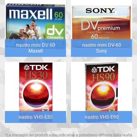
nastro mini DV-60
nastro mini DV-60
Maxell
Sony
nastro VHS E30
nastro VHS E90
*Le immagini dei prodotti sono indicative e potrebbero differire dalla realtà