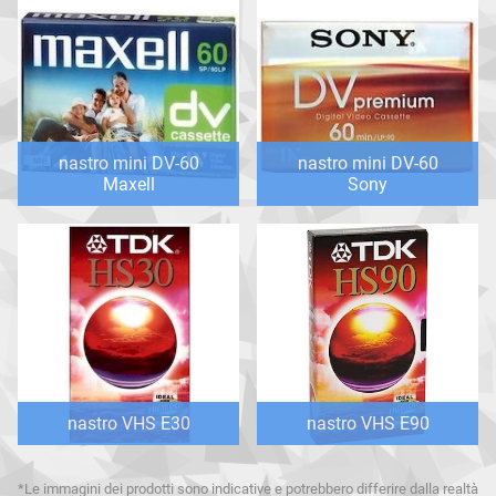
nastro mini DV-60
nastro mini DV-60
Maxell
Sony
nastro VHS E30
nastro VHS E90
*Le immagini dei prodotti sono indicative e potrebbero differire dalla realtà