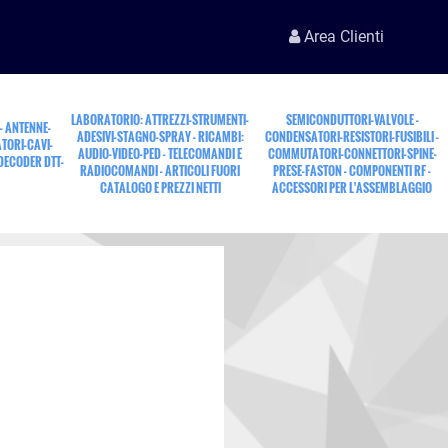
Area Clienti
LABORATORIO: ATTREZZI-STRUMENTI-
SEMICONDUTTORI-VALVOLE -
 - ANTENNE-
ADESIVI-STAGNO-SPRAY - RICAMBI:
CONDENSATORI-RESISTORI-FUSIBILI -
TORI-CAVI-
AUDIO-VIDEO-PED - TELECOMANDI E
COMMUTATORI-CONNETTORI-SPINE-
 DECODER DTT-
RADIOCOMANDI - ARTICOLI FUORI
PRESE-FASTON - COMPONENTI RF -
CATALOGO E PREZZI NETTI
ACCESSORI PER L'ASSEMBLAGGIO