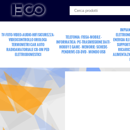
IMPIAN
TV-FOTO-VIDEO-AUDIO-HIFI SICUREZZA-
ELETTRONI
TELEFONIA: FISSA-MOBILE -
VIDEOCONTROLLO OROLOGI-
ENERGIA IL
INFORMATICA: PC-TRASMISSIONE DATI -
TERMOMETRI CAR AUTO
SUPPORTI
HOBBY E GAME - MEMORIE: SCHEDE-
RADIOAMATORIALE CB-OM PED
RICARIC
PENDRIVE-CD-DVD - MONDO USB
ELETTRODOMESTICI
ALIMENTAZI
condensatore 1.8MF-50