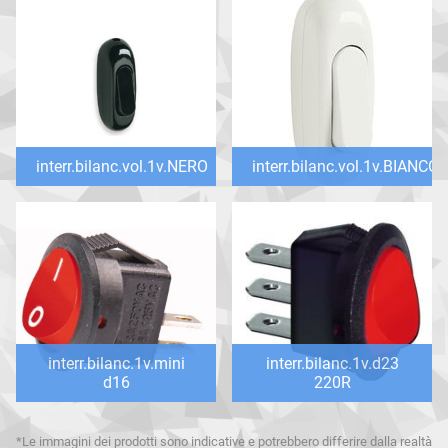
interr.bilanc.vol.1v.NERO
interr.bilanc.vol.1v.BIANCO
interr.bilanc.1v.mini
interr.bilanc.1v.d23
d16
220R
*Le immagini dei prodotti sono indicative e potrebbero differire dalla realtà