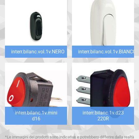
interr.bilanc.vol.1v.NERO
interr.bilanc.vol.1v.BIANCO
interr.bilanc.1v.mini
interr.bilanc.1v.d23
d16
220R
*Le immagini dei prodotti sono indicative e potrebbero differire dalla realtà