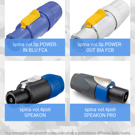
spina vol.3p.POWER-
spina vol.3p.POWER-
IN BLU FCA
OUT BIA FCB
spina vol.4poli
spina vol.4poli
SPEAKON
SPEAKON PRO
*Le immagini dei prodotti sono indicative e potrebbero differire dalla realtà