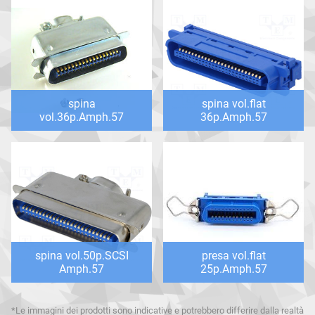
spina
spina vol.flat
vol.36p.Amph.57
36p.Amph.57
spina vol.50p.SCSI
presa vol.flat
Amph.57
25p.Amph.57
*Le immagini dei prodotti sono indicative e potrebbero differire dalla realtà