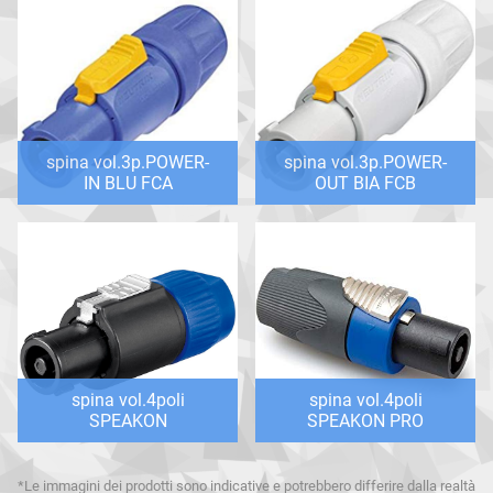
spina vol.3p.POWER-
spina vol.3p.POWER-
IN BLU FCA
OUT BIA FCB
spina vol.4poli
spina vol.4poli
SPEAKON
SPEAKON PRO
*Le immagini dei prodotti sono indicative e potrebbero differire dalla realtà