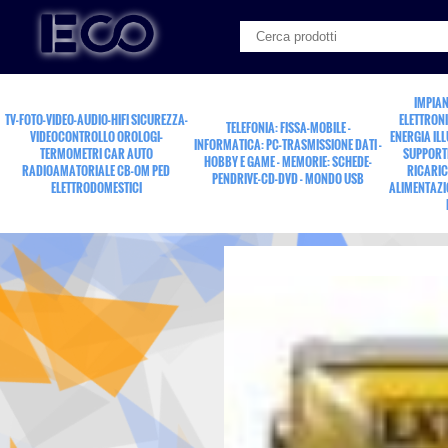
IMPIAN
TV-FOTO-VIDEO-AUDIO-HIFI SICUREZZA-
ELETTRONI
TELEFONIA: FISSA-MOBILE -
VIDEOCONTROLLO OROLOGI-
ENERGIA IL
INFORMATICA: PC-TRASMISSIONE DATI -
TERMOMETRI CAR AUTO
SUPPORTI
HOBBY E GAME - MEMORIE: SCHEDE-
RADIOAMATORIALE CB-OM PED
RICARIC
PENDRIVE-CD-DVD - MONDO USB
ELETTRODOMESTICI
ALIMENTAZI
accum.NiCd stilo 1v2 0.