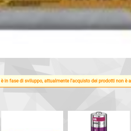
 è in fase di sviluppo, attualmente l'acquisto dei prodotti non è 