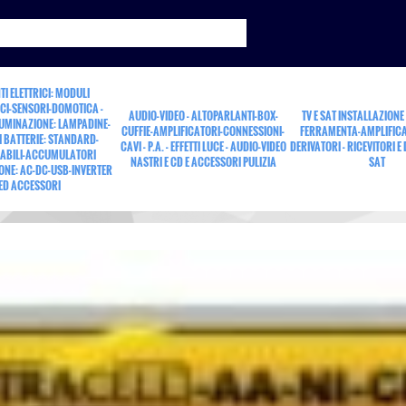
TI ELETTRICI: MODULI
CI-SENSORI-DOMOTICA -
AUDIO-VIDEO - ALTOPARLANTI-BOX-
TV E SAT INSTALLAZIONE
LUMINAZIONE: LAMPADINE-
CUFFIE-AMPLIFICATORI-CONNESSIONI-
FERRAMENTA-AMPLIFICA
 BATTERIE: STANDARD-
CAVI - P.A. - EFFETTI LUCE - AUDIO-VIDEO
DERIVATORI - RICEVITORI E
ABILI-ACCUMULATORI
NASTRI E CD E ACCESSORI PULIZIA
SAT
ONE: AC-DC-USB-INVERTER
9-1A
ED ACCESSORI