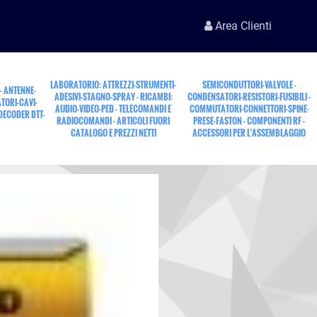
Area Clienti
LABORATORIO: ATTREZZI-STRUMENTI-
SEMICONDUTTORI-VALVOLE -
 - ANTENNE-
ADESIVI-STAGNO-SPRAY - RICAMBI:
CONDENSATORI-RESISTORI-FUSIBILI -
TORI-CAVI-
AUDIO-VIDEO-PED - TELECOMANDI E
COMMUTATORI-CONNETTORI-SPINE-
 DECODER DTT-
RADIOCOMANDI - ARTICOLI FUORI
PRESE-FASTON - COMPONENTI RF -
CATALOGO E PREZZI NETTI
ACCESSORI PER L'ASSEMBLAGGIO