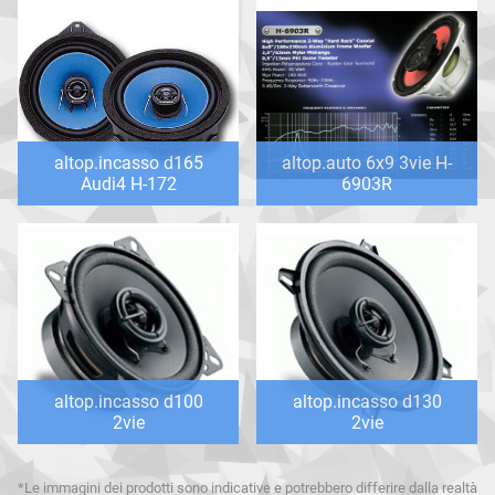
altop.incasso d165
altop.auto 6x9 3vie H-
Audi4 H-172
6903R
altop.incasso d100
altop.incasso d130
2vie
2vie
*Le immagini dei prodotti sono indicative e potrebbero differire dalla realtà