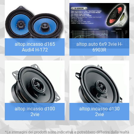
altop.incasso d165
altop.auto 6x9 3vie H-
Audi4 H-172
6903R
altop.incasso d100
altop.incasso d130
2vie
2vie
*Le immagini dei prodotti sono indicative e potrebbero differire dalla realtà