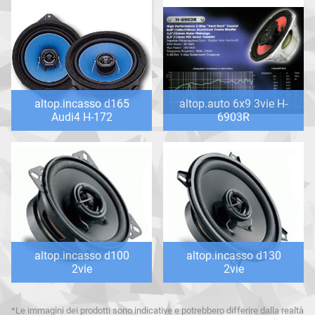
altop.incasso d165
altop.auto 6x9 3vie H-
Audi4 H-172
6903R
altop.incasso d100
altop.incasso d130
2vie
2vie
*Le immagini dei prodotti sono indicative e potrebbero differire dalla realtà