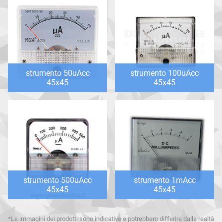
strumento 50uAcc
strumento 100uAcc
45x45
45x45
strumento 500uAcc
strumento 1mAcc
45x45
45x45
*Le immagini dei prodotti sono indicative e potrebbero differire dalla realtà