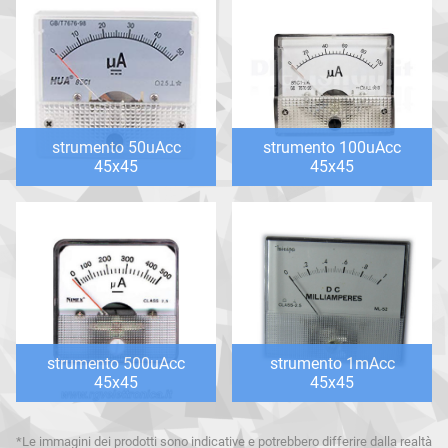
strumento 50uAcc
strumento 100uAcc
45x45
45x45
strumento 500uAcc
strumento 1mAcc
45x45
45x45
*Le immagini dei prodotti sono indicative e potrebbero differire dalla realtà